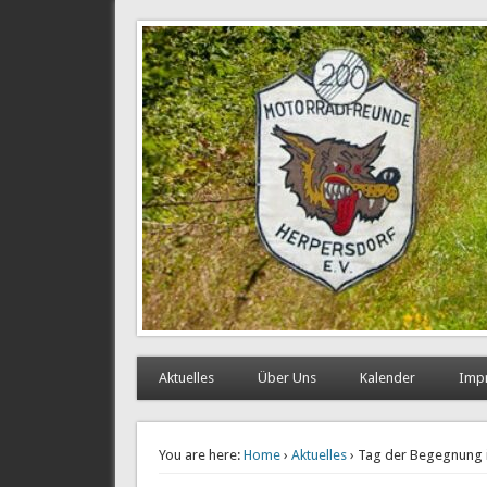
Motorradfreunde Herper
Aktuelles
Über Uns
Kalender
Imp
You are here:
Home
›
Aktuelles
› Tag der Begegnung i