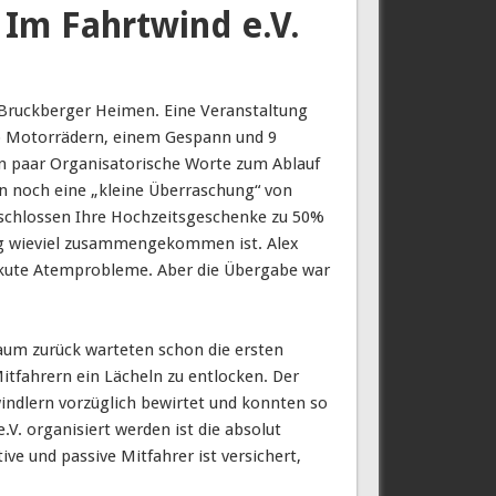
Im Fahrtwind e.V.
 Bruckberger Heimen. Eine Veranstaltung
olo Motorrädern, einem Gespann und 9
in paar Organisatorische Worte zum Ablauf
ann noch eine „kleine Überraschung“ von
beschlossen Ihre Hochzeitsgeschenke zu 50%
ung wieviel zusammengekommen ist. Alex
 akute Atemprobleme. Aber die Übergabe war
Kaum zurück warteten schon die ersten
tfahrern ein Lächeln zu entlocken. Der
indlern vorzüglich bewirtet und konnten so
V. organisiert werden ist die absolut
ve und passive Mitfahrer ist versichert,