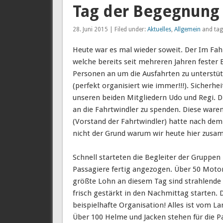
Tag der Begegnung 
28. Juni 2015 | Filed under:
Aktuelles
,
Allgemein
and tag
Heute war es mal wieder soweit. Der Im Fah
welche bereits seit mehreren Jahren fester
Personen an um die Ausfahrten zu unterstü
(perfekt organisiert wie immer!!!). Sicherh
unseren beiden Mitgliedern Udo und Regi. D
an die Fahrtwindler zu spenden. Diese ware
(Vorstand der Fahrtwindler) hatte nach dem
nicht der Grund warum wir heute hier zu
Schnell starteten die Begleiter der Gruppe
Passagiere fertig angezogen. Über 50 Motor
größte Lohn an diesem Tag sind strahlende 
frisch gestärkt in den Nachmittag starten. 
beispielhafte Organisation! Alles ist vom L
Über 100 Helme und Jacken stehen für die Pa