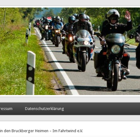
sdorf e.V.
ressum
Datenschutzerklärung
n den Bruckberger Heimen – Im Fahrtwind e.V.