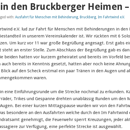
in den Bruckberger Heimen – 
ged with:
Ausfahrt für Menschen mit Behinderung
,
Bruckberg
,
Im Fahrtwind e.V.
rtwind e.V. lud zur Fahrt für Menschen mit Behinderungen in den
 Bestandteil in unserem Vereinskalender ist. Wir rückten mit 6 S
tzen. Um kurz vor 11 war große Begrüßung angesagt. Erst gabs e
eit steht an erster Stelle. Zum Abschluss der Begrüßung gab es d
ie beiden hatten vor kurzem geheiratet und bereits im Vorfeld 
n auch bereits in Kenntnis gesetzt, hatten aber noch keine Ahn
 Blick auf den Scheck erstmal ein paar Tränen in den Augen und
sammengekommen waren.
n in eine Einführungsrunde um die Strecke nochmal zu erkunden. 
räder, Trikes und Gespanne drehten unablässig Runden um den Mi
Augen. Bei einer kurzen Mittagspause wurden wir von den Fahrtw
Das besondere an den Ausfahrten welche durch den Im Fahrtwind e.
andratsamt genehmigt, die Feuerwehr sperrt Kreuzungen, jeder akti
ssagiere zur Verfügung, eine perfekte Strecke ist ausgewählt.